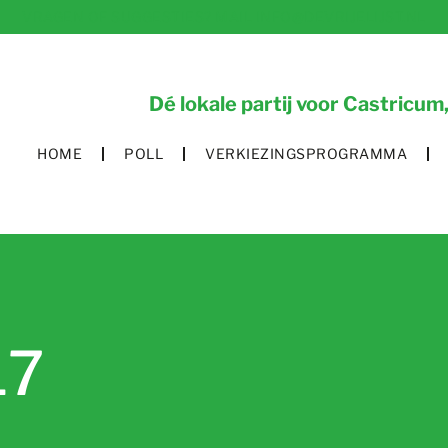
VRAGEN OF SUGGESTIES? MAIL INFO@DEVRIJELIJST.NL
Dé lokale partij voor Castric
HOME
POLL
VERKIEZINGSPROGRAMMA
17